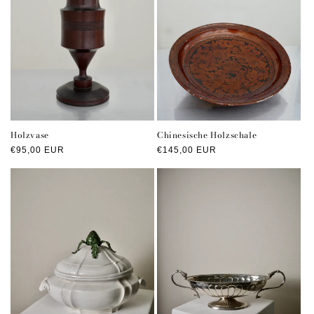
Holzvase
Chinesische Holzschale
Normaler
€95,00 EUR
Normaler
€145,00 EUR
Preis
Preis