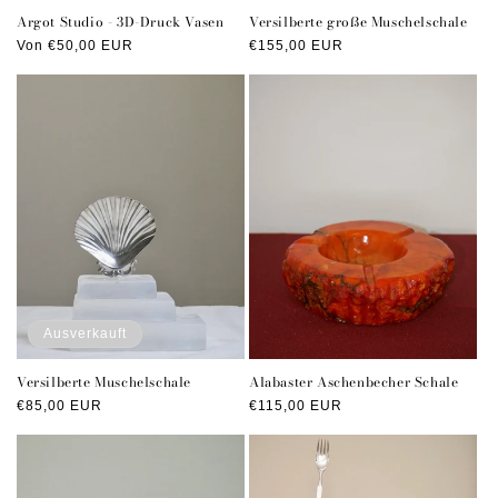
Argot Studio - 3D-Druck Vasen
Versilberte große Muschelschale
Normaler
Von €50,00 EUR
Normaler
€155,00 EUR
Preis
Preis
Ausverkauft
Versilberte Muschelschale
Alabaster Aschenbecher Schale
Normaler
€85,00 EUR
Normaler
€115,00 EUR
Preis
Preis