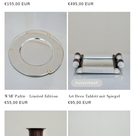
Normaler
€155,00 EUR
Normaler
€495,00 EUR
Preis
Preis
Ausverkauft
WMF Paltte - Limited Edition
Art Deco Tablett mit Spiegel
Normaler
€55,00 EUR
Normaler
€95,00 EUR
Preis
Preis