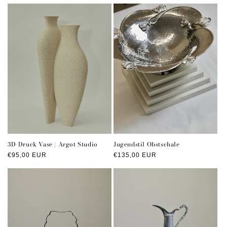
3D-Druck Vase | Argot Studio
Jugendstil Obstschale
Normaler
€95,00 EUR
Normaler
€135,00 EUR
Preis
Preis