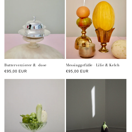
Butterverzierer & -dose
Messinggefäße - Lilie & Kelch
Normaler
€95,00 EUR
Normaler
€95,00 EUR
Preis
Preis