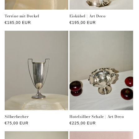
Terrine mit Deckel
Eiskübel | Art Deco
Normaler
€185,00 EUR
Normaler
€195,00 EUR
Preis
Preis
Silberbecher
Hotelsilber Schale | Art Deco
Normaler
€75,00 EUR
Normaler
€225,00 EUR
Preis
Preis