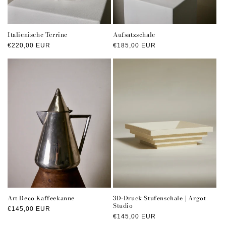
Italienische Terrine
Aufsatzschale
Normaler
€220,00 EUR
Normaler
€185,00 EUR
Preis
Preis
Art Deco Kaffeekanne
3D-Druck Stufenschale | Argot
Studio
Normaler
€145,00 EUR
Normaler
€145,00 EUR
Preis
Preis