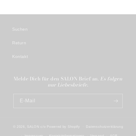
Preis
Suchen
Return
Kontakt
Melde Dich für den SALON Brief an.
Es folgen
nur Liebesbriefe.
E-Mail
© 2026,
SALON c/o
Powered by Shopify
Datenschutzerklärung
Impressum
Kontaktinformationen
Versand
AGB