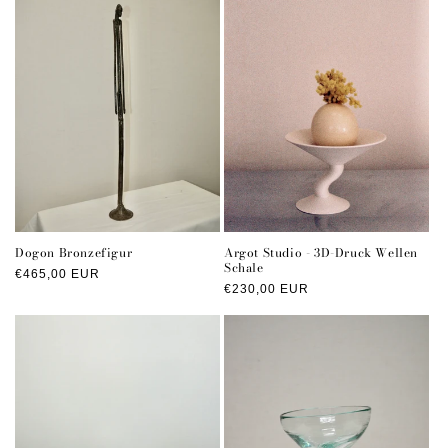
Dogon Bronzefigur
Argot Studio - 3D-Druck Wellen
Schale
Normaler
€465,00 EUR
Normaler
€230,00 EUR
Preis
Preis