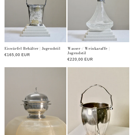
Eiswürfel-Behälter | Jugendstil
Wasser-/ Weinkaraffe |
Jugendstil
Normaler
€165,00 EUR
Normaler
€220,00 EUR
Preis
Preis