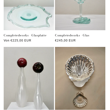
Completedworks - Glasplatte
Completedworks - Glas
Normaler
Von €225,00 EUR
Normaler
€245,00 EUR
Preis
Preis