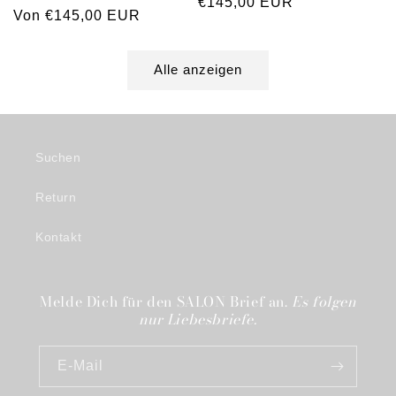
Normaler
€145,00 EUR
Normaler
Von €145,00 EUR
Preis
Preis
Alle anzeigen
Suchen
Return
Kontakt
Melde Dich für den SALON Brief an.
Es folgen
nur Liebesbriefe.
E-Mail