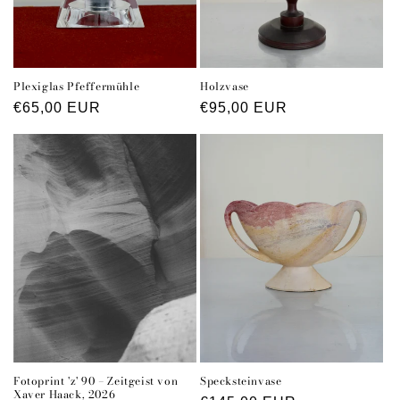
Plexiglas Pfeffermühle
Holzvase
Normaler
€65,00 EUR
Normaler
€95,00 EUR
Preis
Preis
Fotoprint 'z' 90 – Zeitgeist von
Specksteinvase
Xaver Haack, 2026