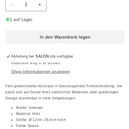
Verringere
Erhöhe
die
die
Menge
Menge
1 auf Lager
für
für
Holzvase
Holzvase
In den Warenkorb legen
Abholung bei
SALON c/o
verfügbar
Gewöhnlich fertig in 24 Stunden
Shop-Informationen anzeigen
Fein gedrechselte Holzvase in überzeugender Formvollendung. Sie
passt sich auf Grund ihres natürlichen Materials, aber gradlinigen
Design wunderbar in viele Umgebungen.
Marke: Unkown
Material: Holz
Größe:
Ø 12cm, 29,5cm hoch
Farbe: Braun