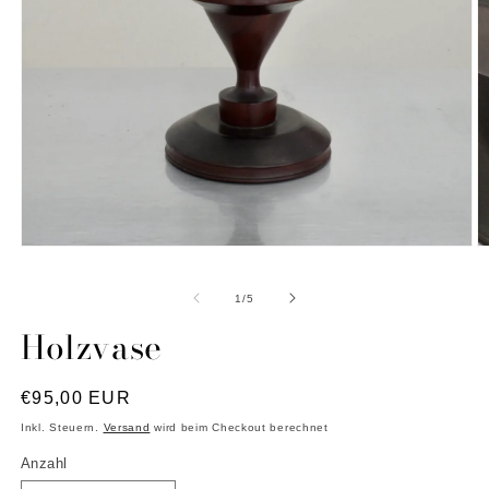
M
Medien
2
1
in
in
von
1
/
5
M
Modal
ö
öffnen
Holzvase
Normaler
€95,00 EUR
Preis
Inkl. Steuern.
Versand
wird beim Checkout berechnet
Anzahl