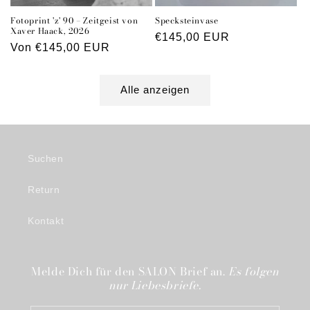
Fotoprint 'z' 90 – Zeitgeist von
Specksteinvase
Xaver Haack, 2026
Normaler
€145,00 EUR
Normaler
Von €145,00 EUR
Preis
Preis
Alle anzeigen
Suchen
Return
Kontakt
Melde Dich für den SALON Brief an.
Es folgen
nur Liebesbriefe.