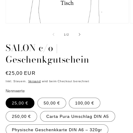
Medien
M
1
2
in
in
von
1
/
2
Modal
M
öffnen
ö
SALON c/o |
Geschenkgutschein
Normaler
€25,00 EUR
Preis
Inkl. Steuern.
Versand
wird beim Checkout berechnet
Nennwerte
25,00 €
50,00 €
100,00 €
250,00 €
Carta Pura Umschlag DIN A5
Physische Geschenkkarte DIN A6 – 320gr