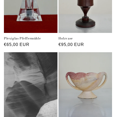
Plexiglas Pfeffermühle
Holzvase
Normaler
€65,00 EUR
Normaler
€95,00 EUR
Preis
Preis