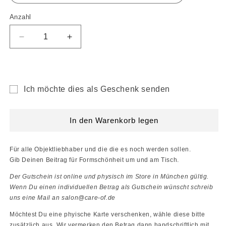
Anzahl
Verringere
Erhöhe
die
die
Menge
Menge
für
für
SALON
SALON
Ich möchte dies als Geschenk senden
c/o
c/o
Formular
|
|
Geschenkgutschein
Geschenkgutschein
für
In den Warenkorb legen
den
Empfänger
Für alle Objektliebhaber und die die es noch werden sollen.
des
Gib Deinen Beitrag für Formschönheit um und am Tisch.
Geschenkgutscheins
Der Gutschein ist online und physisch im Store in München gültig.
minimiert
Wenn Du einen individuellen Betrag als Gutschein wünscht schreib
uns eine Mail an salon@care-of.de
Möchtest Du eine phyische Karte verschenken, wähle diese bitte
zusätzlich aus. Wir vermerken den Betrag dann handschriftlich mit