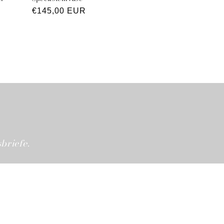
Normaler
€145,00 EUR
Preis
briefe.