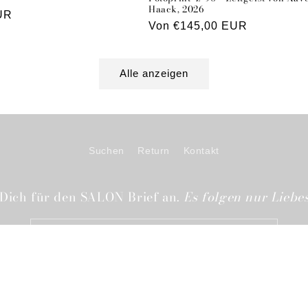
Haack, 2026
UR
Normaler
Von €145,00 EUR
Preis
Alle anzeigen
Suchen
Return
Kontakt
Dich für den SALON Brief an.
Es folgen nur Liebes
E-Mail