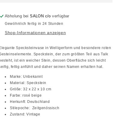
Abholung bei
SALON c/o
verfügbar
Gewöhnlich fertig in 24 Stunden
Shop-Informationen anzeigen
Elegante Specksteinvase in Welligerform und besondere roten
Gesteinselemente. Speckstein, der zum größten Teil aus Talk
besteht, ist ein weicher Stein, dessen Oberfläche sich leicht
seifig, fettig anfühlt und daher seinen Namen erhalten hat.
Marke: Unbekannt
Material: Speckstein
Größe: 32 x 22 x 10 cm
Farbe: rosé beige
Herkunft: Deutschland
Stilepoche: Zeitgenössisch
Zustand: Vintage