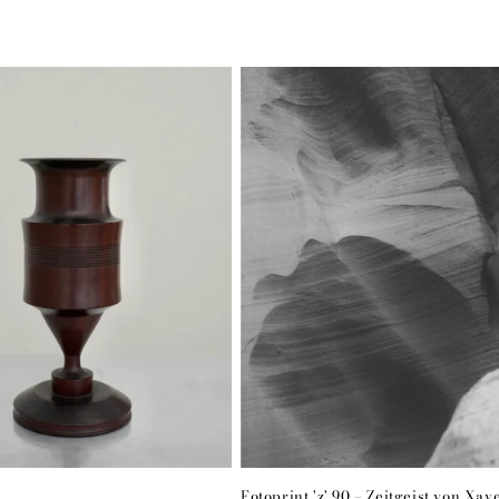
Fotoprint 'z' 90 – Zeitgeist von Xav