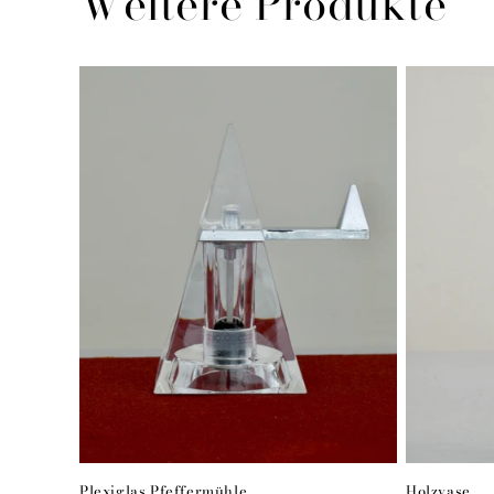
Weitere Produkte
Plexiglas Pfeffermühle
Holzvase