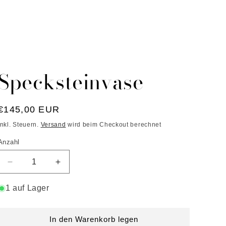
S
Einloggen
Warenkorb
Deutsch
p
r
a
Specksteinvase
c
h
Normaler
€145,00 EUR
e
Preis
Inkl. Steuern.
Versand
wird beim Checkout berechnet
Anzahl
Verringere
Erhöhe
die
die
Menge
Menge
1 auf Lager
für
für
Specksteinvase
Specksteinvase
In den Warenkorb legen