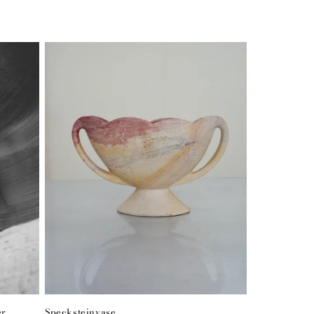
er
Specksteinvase