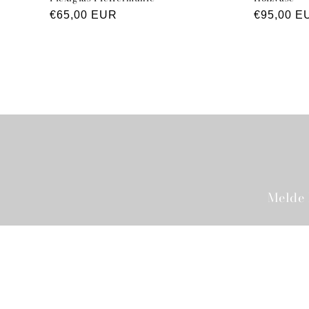
Normaler
€65,00 EUR
Normaler
€95,00 E
Preis
Preis
Melde 