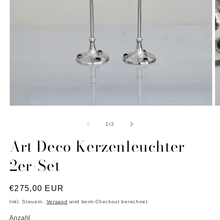
Medien
M
1
2
in
in
von
1
/
2
Modal
M
öffnen
ö
Art Deco Kerzenleuchter
2er-Set
Normaler
€275,00 EUR
Preis
Inkl. Steuern.
Versand
wird beim Checkout berechnet
Anzahl