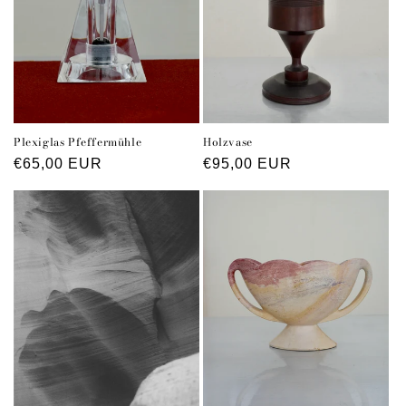
Plexiglas Pfeffermühle
Holzvase
Normaler
€65,00 EUR
Normaler
€95,00 EUR
Preis
Preis