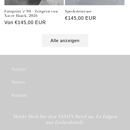
Fotoprint 'z' 90 – Zeitgeist von
Specksteinvase
Xaver Haack, 2026
Normaler
€145,00 EUR
Normaler
Von €145,00 EUR
Preis
Preis
Alle anzeigen
Suchen
Return
Kontakt
Melde Dich für den SALON Brief an.
Es folgen
nur Liebesbriefe.