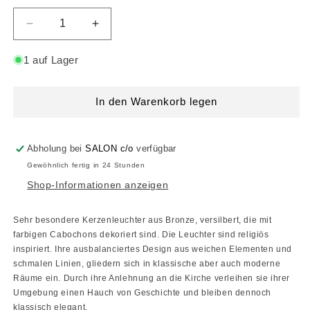
Verringere
Erhöhe
die
die
Menge
Menge
1 auf Lager
für
für
Art
Art
Deco
Deco
In den Warenkorb legen
Kerzenleuchter
Kerzenleuchter
2er-
2er-
Set
Set
Abholung bei
SALON c/o
verfügbar
Gewöhnlich fertig in 24 Stunden
Shop-Informationen anzeigen
Sehr besondere Kerzenleuchter aus Bronze, versilbert, die mit
farbigen Cabochons dekoriert sind. Die Leuchter sind religiös
inspiriert. Ihre ausbalanciertes Design aus weichen Elementen und
schmalen Linien, gliedern sich in klassische aber auch moderne
Räume ein. Durch ihre Anlehnung an die Kirche verleihen sie ihrer
Umgebung einen Hauch von Geschichte und bleiben dennoch
klassisch elegant.